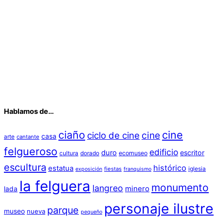
Hablamos de…
ciaño
cine
cine
ciclo de cine
casa
arte
cantante
felgueroso
edificio
duro
escritor
cultura
dorado
ecomuseo
escultura
histórico
estatua
iglesia
fiestas
exposición
franquismo
la felguera
monumento
langreo
minero
lada
personaje ilustre
parque
museo
nueva
pequeño