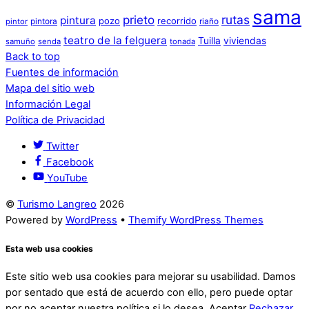
sama
prieto
rutas
pintura
pozo
recorrido
pintora
riaño
pintor
teatro de la felguera
Tuilla
viviendas
samuño
senda
tonada
Back to top
Fuentes de información
Mapa del sitio web
Información Legal
Política de Privacidad
Twitter
Facebook
YouTube
©
Turismo Langreo
2026
Powered by
WordPress
•
Themify WordPress Themes
Esta web usa cookies
Este sitio web usa cookies para mejorar su usabilidad. Damos
por sentado que está de acuerdo con ello, pero puede optar
por no aceptar nuestra política si lo desea.
Aceptar
Rechazar