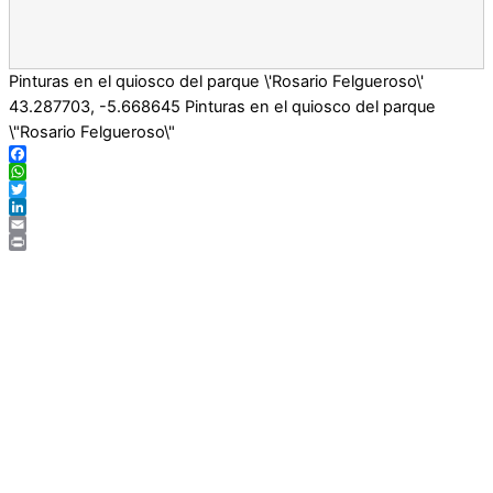
Pinturas en el quiosco del parque \'Rosario Felgueroso\'
43.287703
,
-5.668645
Pinturas en el quiosco del parque
\"Rosario Felgueroso\"
Facebook
WhatsApp
Twitter
LinkedIn
Email
Print