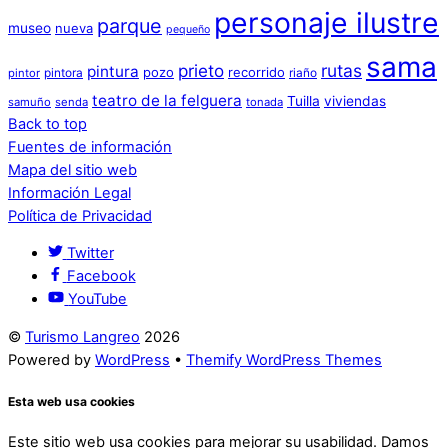
personaje ilustre
parque
museo
nueva
pequeño
sama
prieto
rutas
pintura
pozo
recorrido
pintora
riaño
pintor
teatro de la felguera
Tuilla
viviendas
samuño
senda
tonada
Back to top
Fuentes de información
Mapa del sitio web
Información Legal
Política de Privacidad
Twitter
Facebook
YouTube
©
Turismo Langreo
2026
Powered by
WordPress
•
Themify WordPress Themes
Esta web usa cookies
Este sitio web usa cookies para mejorar su usabilidad. Damos