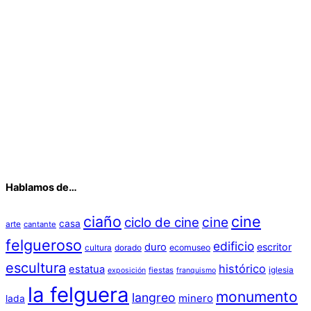
Hablamos de…
ciaño
cine
cine
ciclo de cine
casa
arte
cantante
felgueroso
edificio
duro
escritor
cultura
dorado
ecomuseo
escultura
histórico
estatua
iglesia
fiestas
exposición
franquismo
la felguera
monumento
langreo
minero
lada