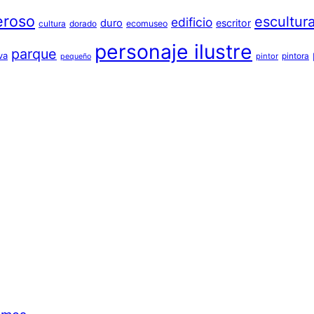
eroso
escultur
edificio
duro
escritor
cultura
dorado
ecomuseo
personaje ilustre
parque
va
pintora
pintor
pequeño