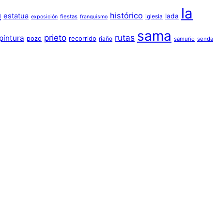
la
a
histórico
estatua
lada
iglesia
fiestas
exposición
franquismo
sama
prieto
rutas
pintura
pozo
recorrido
riaño
samuño
senda