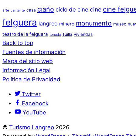
ciaño
cine felgu
cine
ciclo de cine
casa
arte
cantante
felguera
monumento
langreo
minero
museo
nue
teatro de la felguera
Tuilla
viviendas
tonada
Back to top
Fuentes de información
Mapa del sitio web
Información Legal
Política de Privacidad
Twitter
Facebook
YouTube
©
Turismo Langreo
2026