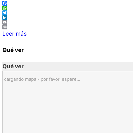
Facebook
WhatsApp
Twitter
LinkedIn
Email
Print
Leer más
Qué ver
Qué ver
cargando mapa - por favor, espere...