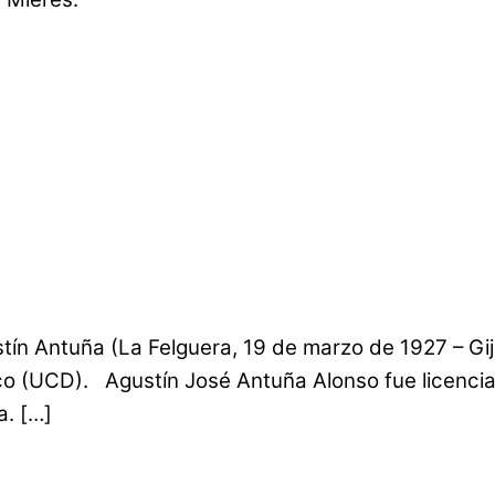
ín Antuña (La Felguera, 19 de marzo de 1927 – Gi
ico (UCD). Agustín José Antuña Alonso fue licenci
a. […]