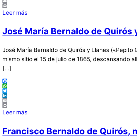
LinkedIn
Email
Print
Leer más
José María Bernaldo de Quirós
José María Bernaldo de Quirós y Llanes («Pepito Qu
mismo sitio el 15 de julio de 1865, descansando al
[…]
Facebook
WhatsApp
Twitter
LinkedIn
Email
Print
Leer más
Francisco Bernaldo de Quirós