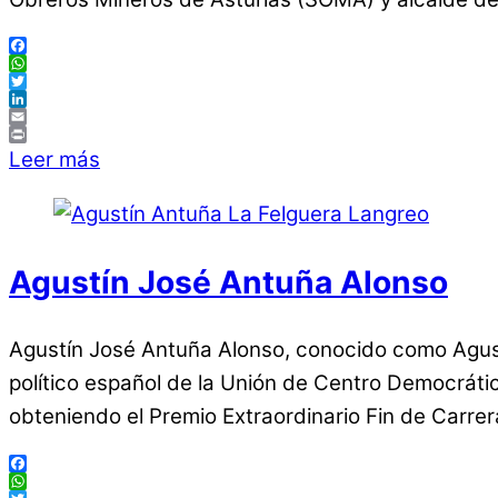
Facebook
WhatsApp
Twitter
LinkedIn
Email
Print
Leer más
Agustín José Antuña Alonso
Agustín José Antuña Alonso, conocido como Agust
político español de la Unión de Centro Democrát
obteniendo el Premio Extraordinario Fin de Carrer
Facebook