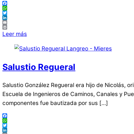
Facebook
WhatsApp
Twitter
LinkedIn
Email
Print
Leer más
Salustio Regueral
Salustio González Regueral era hijo de Nicolás, or
Escuela de Ingenieros de Caminos, Canales y Pue
componentes fue bautizada por sus […]
Facebook
WhatsApp
Twitter