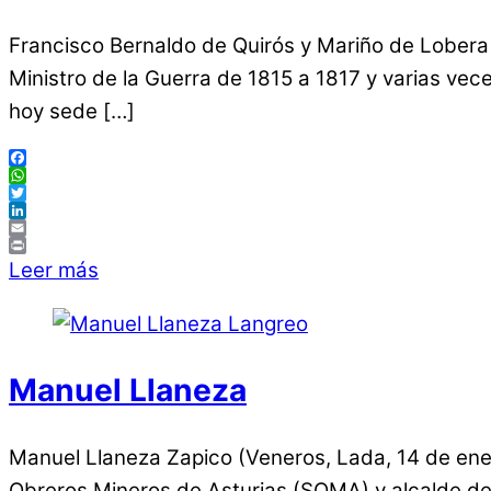
Francisco Bernaldo de Quirós y Mariño de Lobera 
Ministro de la Guerra de 1815 a 1817 y varias vec
hoy sede […]
Facebook
WhatsApp
Twitter
LinkedIn
Email
Print
Leer más
Manuel Llaneza
Manuel Llaneza Zapico (Veneros, Lada, 14 de ener
Obreros Mineros de Asturias (SOMA) y alcalde d