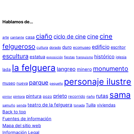
Hablamos de…
ciaño
cine
cine
ciclo de cine
casa
arte
cantante
felgueroso
edificio
duro
escritor
cultura
dorado
ecomuseo
escultura
histórico
estatua
iglesia
fiestas
exposición
franquismo
la felguera
monumento
langreo
minero
lada
personaje ilustre
parque
museo
nueva
pequeño
sama
prieto
rutas
pintura
pozo
recorrido
pintora
riaño
pintor
teatro de la felguera
Tuilla
viviendas
samuño
senda
tonada
Back to top
Fuentes de información
Mapa del sitio web
Información Legal