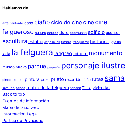
Hablamos de…
ciaño
cine
cine
ciclo de cine
casa
arte
cantante
felgueroso
edificio
duro
escritor
cultura
dorado
ecomuseo
escultura
histórico
estatua
iglesia
fiestas
exposición
franquismo
la felguera
monumento
langreo
minero
lada
personaje ilustre
parque
museo
nueva
pequeño
sama
prieto
rutas
pintura
pozo
recorrido
pintora
riaño
pintor
teatro de la felguera
Tuilla
viviendas
samuño
senda
tonada
Back to top
Fuentes de información
Mapa del sitio web
Información Legal
Política de Privacidad